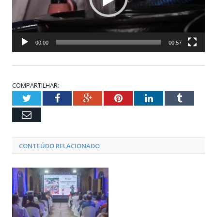
00:00
00:57
COMPARTILHAR:
Twitter
Facebook
Google+
Pinterest
LinkedIn
Tumblr
Email
CONTEÚDO RELACIONADO