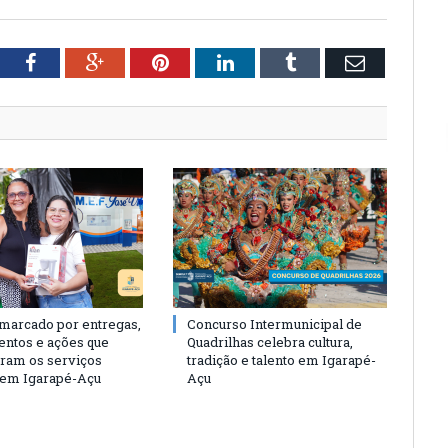
tter
Facebook
Google+
Pinterest
LinkedIn
Tumblr
Email
 marcado por entregas,
Concurso Intermunicipal de
entos e ações que
Quadrilhas celebra cultura,
eram os serviços
tradição e talento em Igarapé-
 em Igarapé-Açu
Açu