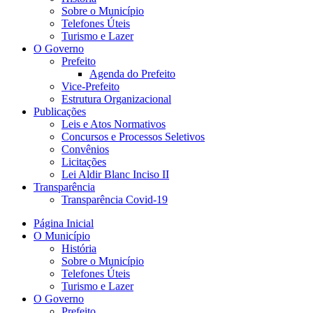
Sobre o Município
Telefones Úteis
Turismo e Lazer
O Governo
Prefeito
Agenda do Prefeito
Vice-Prefeito
Estrutura Organizacional
Publicações
Leis e Atos Normativos
Concursos e Processos Seletivos
Convênios
Licitações
Lei Aldir Blanc Inciso II
Transparência
Transparência Covid-19
Página Inicial
O Município
História
Sobre o Município
Telefones Úteis
Turismo e Lazer
O Governo
Prefeito