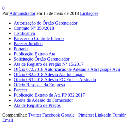
0
Por
Administrador
em
15 de maio de 2018
Licitações
Autorização do Órgão Gerenciador
Contrato N° 350/2018
Justificativa
Parecer do Controle Interno
Parecer Jurídico
Portaria
Publicação Extrato Ata
Solicitação Órgão Gerenciador
Ata de Registro de Pregão N° 15/2017
Ofício 072.2018 Autorização de Adesão a Ata Igarapé Açu
Ofício 082.2018 Adesão Ata Inhangapi
Ofício 083.2018 Adesão FG Freitas Assinado
Ofício Resposta da Empresa
Parecer
Publicação Extrato da Ata PP 032.2017
Aceite de Adesão do Fornecedor
Ata de Registro de Preços
Compartilhar:
Twitter
Facebook
Google+
Pinterest
LinkedIn
Tumblr
Email