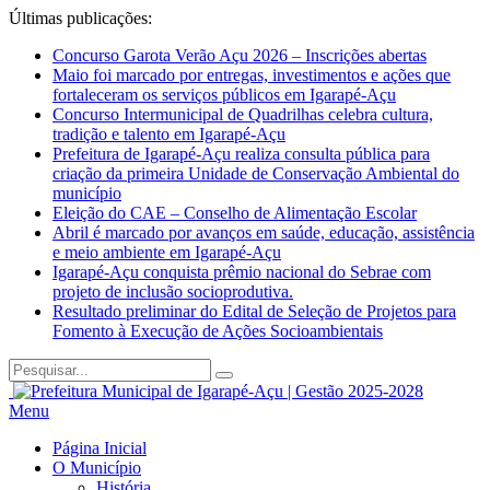
Últimas publicações:
Concurso Garota Verão Açu 2026 – Inscrições abertas
Maio foi marcado por entregas, investimentos e ações que
fortaleceram os serviços públicos em Igarapé-Açu
Concurso Intermunicipal de Quadrilhas celebra cultura,
tradição e talento em Igarapé-Açu
Prefeitura de Igarapé-Açu realiza consulta pública para
criação da primeira Unidade de Conservação Ambiental do
município
Eleição do CAE – Conselho de Alimentação Escolar
Abril é marcado por avanços em saúde, educação, assistência
e meio ambiente em Igarapé-Açu
Igarapé-Açu conquista prêmio nacional do Sebrae com
projeto de inclusão socioprodutiva.
Resultado preliminar do Edital de Seleção de Projetos para
Fomento à Execução de Ações Socioambientais
Menu
Página Inicial
O Município
História