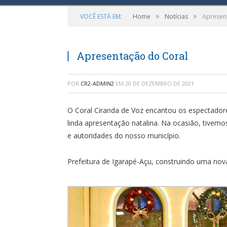
»
»
VOCÊ ESTÁ EM:
Home
Notícias
Apresen
Apresentação do Coral
POR
CR2-ADMIN2
EM
20 DE DEZEMBRO DE 2021
O Coral Ciranda de Voz encantou os espectador
linda apresentação natalina. Na ocasião, tivem
e autoridades do nosso município.
Prefeitura de Igarapé-Açu, construindo uma nova