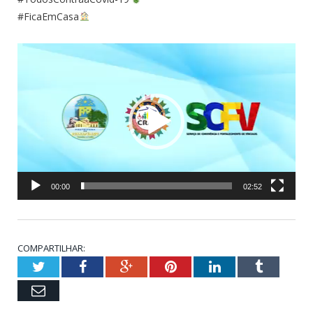
#FicaEmCasa
Tocador
de
vídeo
00:00
02:52
COMPARTILHAR:
Twitter
Facebook
Google+
Pinterest
LinkedIn
Tumblr
Email