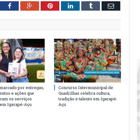
tter
Facebook
Google+
Pinterest
LinkedIn
Tumblr
Email
 marcado por entregas,
Concurso Intermunicipal de
entos e ações que
Quadrilhas celebra cultura,
eram os serviços
tradição e talento em Igarapé-
 em Igarapé-Açu
Açu