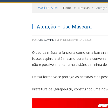
»
»
VOCÊ ESTÁ EM:
Home
Notícias
Atenção
Atenção – Use Máscara
POR
CR2-ADMIN2
EM
14 DE DEZEMBRO DE 2021
O uso da máscara funciona como uma barreira fí
tosse, espirro e até mesmo durante a conversa. 
não é possível manter uma distância mínima de
Dessa forma você protege as pessoas e as pes
Prefeitura de Igarapé-Açu, construindo uma nova