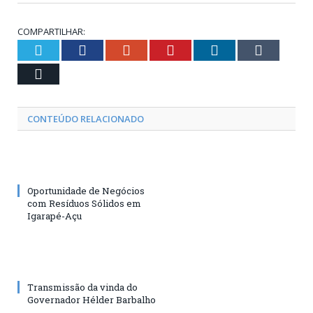
COMPARTILHAR:
Twitter
Facebook
Google+
Pinterest
LinkedIn
Tumblr
Email
CONTEÚDO RELACIONADO
Oportunidade de Negócios
com Resíduos Sólidos em
Igarapé-Açu
Transmissão da vinda do
Governador Hélder Barbalho