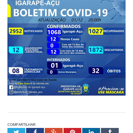
COMPARTILHAR:
Twitter
Facebook
Google+
Pinterest
LinkedIn
Tumblr