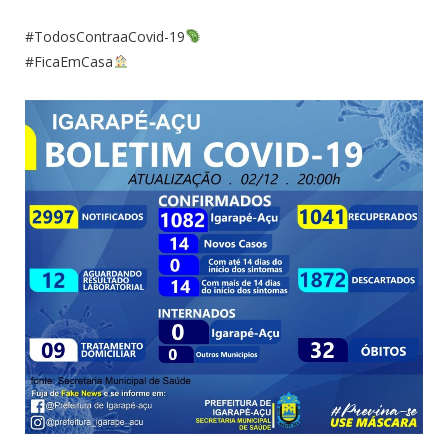
#TodosContraaCovid-19
#FicaEmCasa