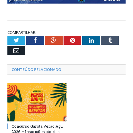
COMPARTILHAR:
Twitter
Facebook
Google+
Pinterest
LinkedIn
Tumblr
Email
CONTEÚDO RELACIONADO
Concurso Garota Verão Açu
2026 – Inscrições abertas