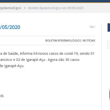
»
 Epidemiológico
Boletim Epidemiológico em 05/05/2020
/05/2020
0
BOLETIM EPIDEMIOLÓGICO
,
NOTÍCIAS
ria de Saúde, informa 04 novos casos de covid-19, sendo 01
ancisco e 02 de Igarapé-Açu . Agora são 30 casos
de Igarapé-Açu.
a).