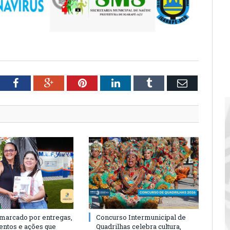
tter
Facebook
Google+
Pinterest
LinkedIn
Tumblr
Email
 marcado por entregas,
Concurso Intermunicipal de
entos e ações que
Quadrilhas celebra cultura,