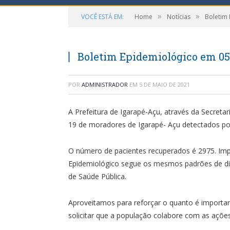
»
»
VOCÊ ESTÁ EM:
Home
Notícias
Boletim
Boletim Epidemiológico em 05
POR
ADMINISTRADOR
EM
5 DE MAIO DE 2021
A Prefeitura de Igarapé-Açu, através da Secreta
19 de moradores de Igarapé- Açu detectados po
O número de pacientes recuperados é 2975. Impo
Epidemiológico segue os mesmos padrões de div
de Saúde Pública.
Aproveitamos para reforçar o quanto é import
solicitar que a população colabore com as açõe