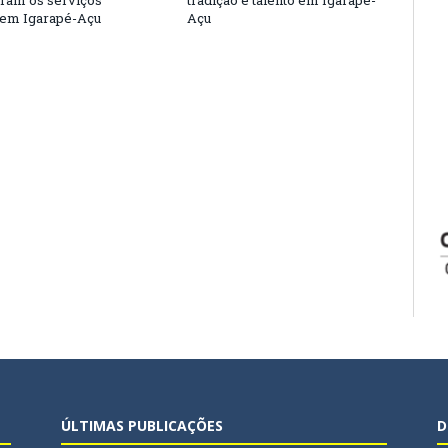
eram os serviços
tradição e talento em Igarapé-
 em Igarapé-Açu
Açu
ÚLTIMAS PUBLICAÇÕES
D