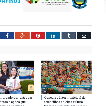
tter
Facebook
Google+
Pinterest
LinkedIn
Tumblr
Email
 marcado por entregas,
Concurso Intermunicipal de
entos e ações que
Quadrilhas celebra cultura,