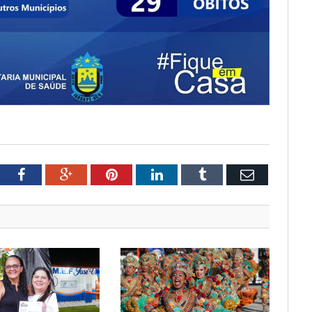
tter
Facebook
Google+
Pinterest
LinkedIn
Tumblr
Email