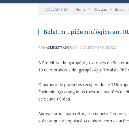
»
»
VOCÊ ESTÁ EM:
Home
Notícias
Boletim
Boletim Epidemiológico em 10
POR
ADMINISTRADOR
EM
10 DE SETEMBRO DE 2020
A Prefeitura de Igarapé-Açu, através da Secreta
19 de moradores de Igarapé- Açu. Total de 767 
O número de pacientes recuperados é 736. Impor
Epidemiológico segue os mesmos padrões de div
de Saúde Pública.
Aproveitamos para reforçar o quanto é import
solicitar que a população colabore com as açõe