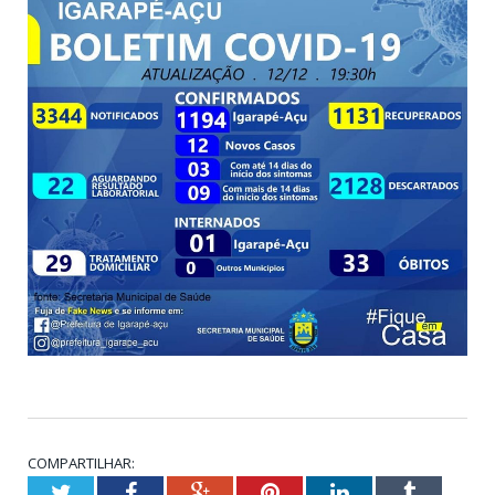
COMPARTILHAR:
Twitter
Facebook
Google+
Pinterest
LinkedIn
Tumblr