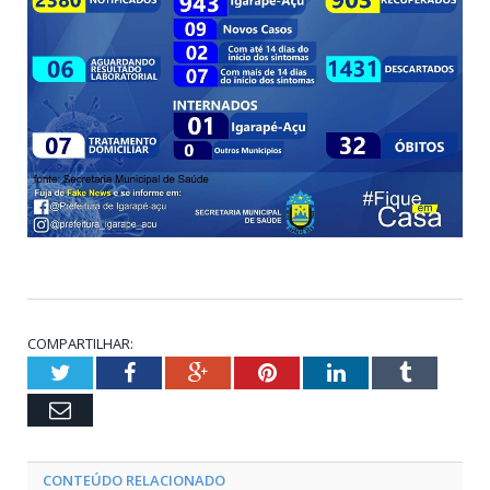
COMPARTILHAR:
Twitter
Facebook
Google+
Pinterest
LinkedIn
Tumblr
Email
CONTEÚDO RELACIONADO