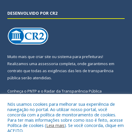
DESENVOLVIDO POR CR2
Muito mais que
criar site
ou
sistema para prefeituras
!
Realizamos uma
assessoria
completa, onde garantimos em
contrato que todas as exigências das
leis de transparência
pública
serão atendidas.
Conheça o
PNTP
e o
Radar da Transparência Pública
Nós usamos cookies para melhorar sua experiência de
navegação no portal. Ao utilizar nosso portal, você
concorda com a política de monitoramento de cookies.
Para ter mais informações sobre como isso é feito, acesse
Todos os direitos reservados a Prefeitura Municipal de Igarapé-
Política de cookies (
Leia mais
). Se você concorda, clique em
Açu.
ACEITO.