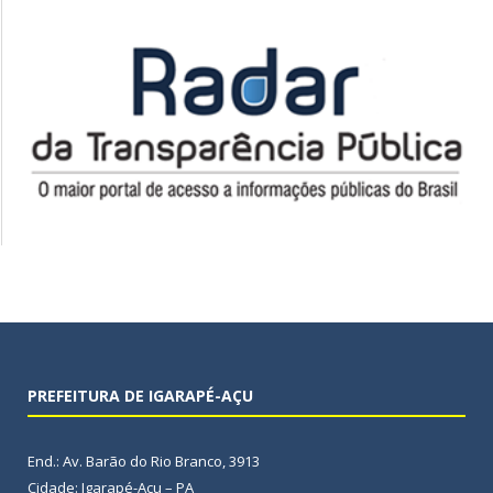
PREFEITURA DE IGARAPÉ-AÇU
End.: Av. Barão do Rio Branco, 3913
Cidade: Igarapé-Açu – PA