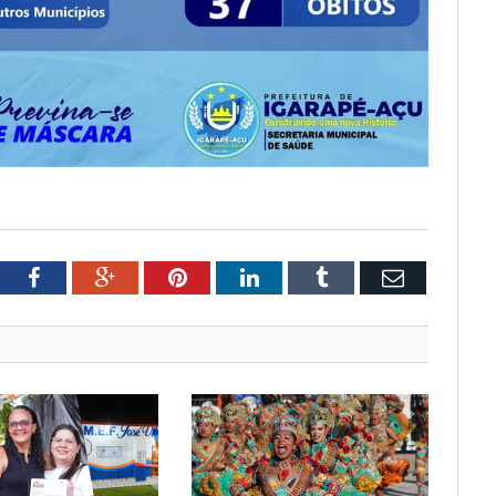
tter
Facebook
Google+
Pinterest
LinkedIn
Tumblr
Email