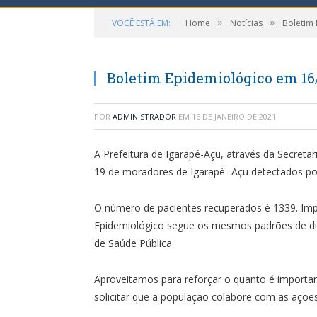
»
»
VOCÊ ESTÁ EM:
Home
Notícias
Boletim
Boletim Epidemiológico em 16
POR
ADMINISTRADOR
EM
16 DE JANEIRO DE 2021
A Prefeitura de Igarapé-Açu, através da Secreta
19 de moradores de Igarapé- Açu detectados po
O número de pacientes recuperados é 1339. Impo
Epidemiológico segue os mesmos padrões de div
de Saúde Pública.
Aproveitamos para reforçar o quanto é import
solicitar que a população colabore com as açõe