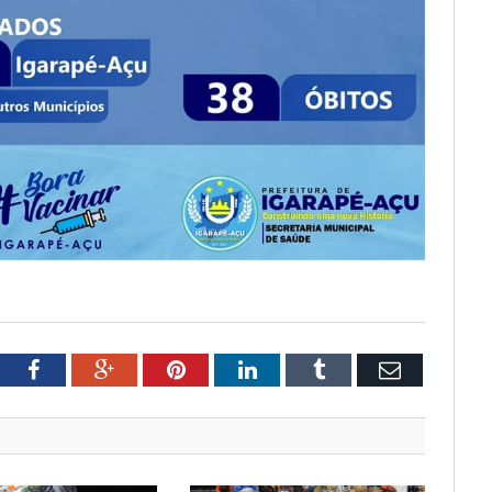
tter
Facebook
Google+
Pinterest
LinkedIn
Tumblr
Email