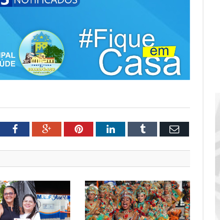
tter
Facebook
Google+
Pinterest
LinkedIn
Tumblr
Email