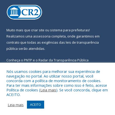
Muito mais que
criar site
ou
sistema para prefeituras
!
Realizamos uma
assessoria
completa, onde garantimos em
contrato que todas as exigências das
leis de transparência
pública
serão atendidas.
Conheça o
PNTP
e o
Radar da Transparência Pública
Nós usamos cookies para melhorar sua experiência de
navegação no portal. Ao utilizar nosso portal, você
concorda com a política de monitoramento de cookies.
Para ter mais informações sobre como isso é feito, acesse
Todos os direitos reservados a Prefeitura Municipal de Igarapé-
Política de cookies (
Leia mais
). Se você concorda, clique em
Açu.
ACEITO.
Frequência Online
Mapa do Site
Leia mais
ACEITO
Acessar Área Administrativa
Acessar Webmail