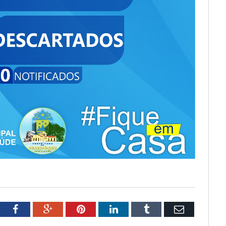
tter
Facebook
Google+
Pinterest
LinkedIn
Tumblr
Email