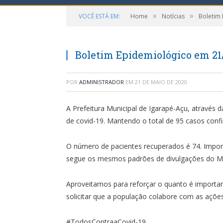
»
»
VOCÊ ESTÁ EM:
Home
Notícias
Boletim
Boletim Epidemiológico em 21
POR
ADMINISTRADOR
EM
21 DE MAIO DE 2020
A Prefeitura Municipal de Igarapé-Açu, através
de covid-19. Mantendo o total de 95 casos conf
O número de pacientes recuperados é 74. Import
segue os mesmos padrões de divulgações do Mini
Aproveitamos para reforçar o quanto é import
solicitar que a população colabore com as açõe
#TodosContraaCovid-19