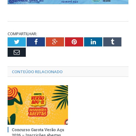
COMPARTILHAR:
Twitter
Facebook
Google+
Pinterest
LinkedIn
Tumblr
Email
CONTEÚDO RELACIONADO
Concurso Garota Verão Açu
2026 – Inscrições abertas