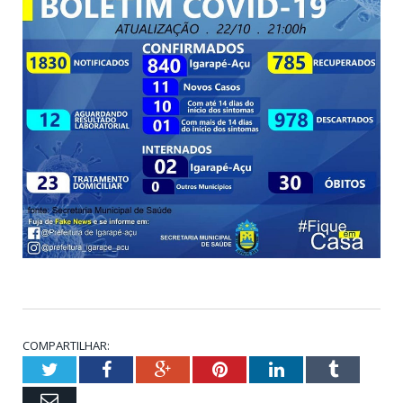
COMPARTILHAR:
Twitter
Facebook
Google+
Pinterest
LinkedIn
Tumblr
Email