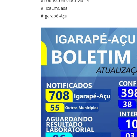
#TodosContraaCovid-19
#FicaEmCasa
#Igarapé-Açu