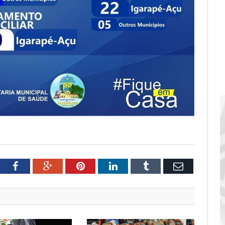
tter
Facebook
Google+
Pinterest
LinkedIn
Tumblr
Email