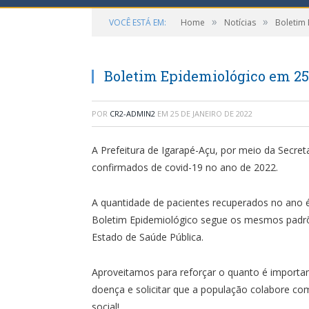
»
»
VOCÊ ESTÁ EM:
Home
Notícias
Boletim
Boletim Epidemiológico em 25
POR
CR2-ADMIN2
EM
25 DE JANEIRO DE 2022
A Prefeitura de Igarapé-Açu, por meio da Secret
confirmados de covid-19 no ano de 2022.
A quantidade de pacientes recuperados no ano é
Boletim Epidemiológico segue os mesmos padrõe
Estado de Saúde Pública.
Aproveitamos para reforçar o quanto é import
doença e solicitar que a população colabore co
social!