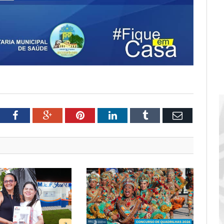
tter
Facebook
Google+
Pinterest
LinkedIn
Tumblr
Email