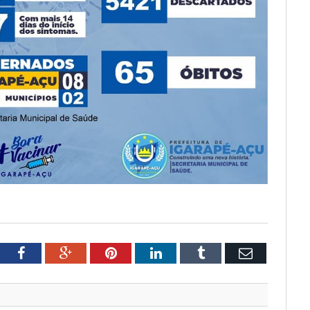
tter
Facebook
Google+
Pinterest
LinkedIn
Tumblr
Email