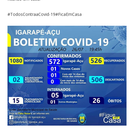
#TodosContraaCovid-19#FicaEmCasa