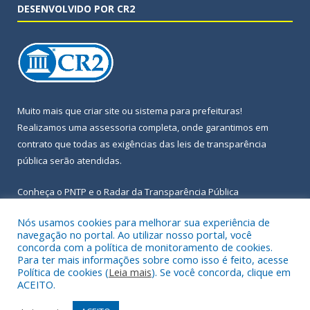
DESENVOLVIDO POR CR2
Muito mais que
criar site
ou
sistema para prefeituras
!
Realizamos uma
assessoria
completa, onde garantimos em
contrato que todas as exigências das
leis de transparência
pública
serão atendidas.
Conheça o
PNTP
e o
Radar da Transparência Pública
Nós usamos cookies para melhorar sua experiência de
navegação no portal. Ao utilizar nosso portal, você
concorda com a política de monitoramento de cookies.
Para ter mais informações sobre como isso é feito, acesse
Todos os direitos reservados a Prefeitura Municipal de Igarapé-
Política de cookies (
Leia mais
). Se você concorda, clique em
Açu.
ACEITO.
Frequência Online
Mapa do Site