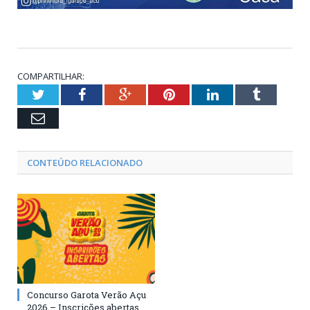
COMPARTILHAR:
Twitter
Facebook
Google+
Pinterest
LinkedIn
Tumblr
Email
CONTEÚDO RELACIONADO
Concurso Garota Verão Açu
2026 – Inscrições abertas