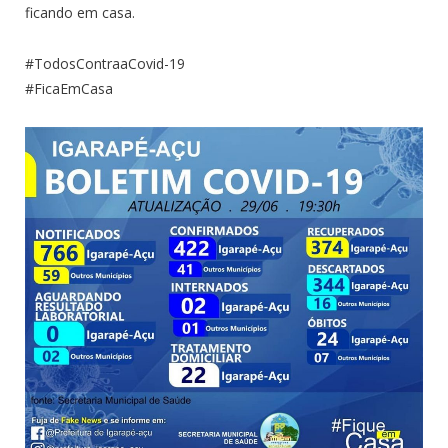
ficando em casa.
#TodosContraaCovid-19
#FicaEmCasa