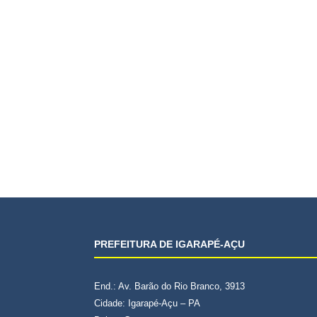
PREFEITURA DE IGARAPÉ-AÇU
End.: Av. Barão do Rio Branco, 3913
Cidade: Igarapé-Açu – PA