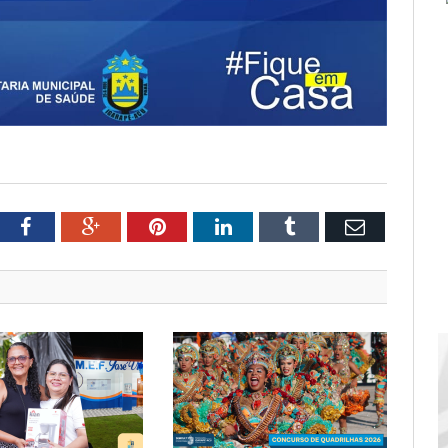
tter
Facebook
Google+
Pinterest
LinkedIn
Tumblr
Email