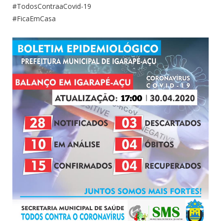
#TodosContraaCovid-19
#FicaEmCasa