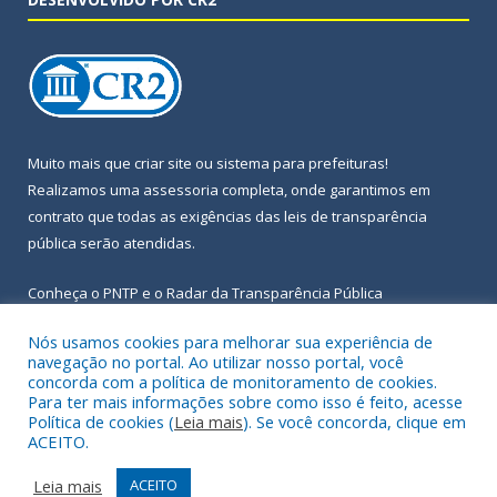
Muito mais que
criar site
ou
sistema para prefeituras
!
Realizamos uma
assessoria
completa, onde garantimos em
contrato que todas as exigências das
leis de transparência
pública
serão atendidas.
Conheça o
PNTP
e o
Radar da Transparência Pública
Nós usamos cookies para melhorar sua experiência de
navegação no portal. Ao utilizar nosso portal, você
concorda com a política de monitoramento de cookies.
Para ter mais informações sobre como isso é feito, acesse
Todos os direitos reservados a Prefeitura Municipal de Igarapé-
Política de cookies (
Leia mais
). Se você concorda, clique em
Açu.
ACEITO.
Frequência Online
Mapa do Site
Leia mais
ACEITO