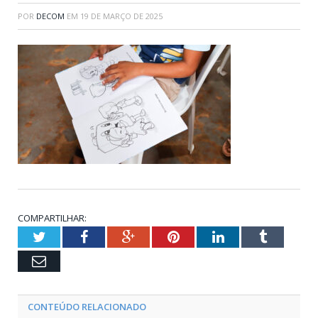
POR
DECOM
EM
19 DE MARÇO DE 2025
COMPARTILHAR:
Twitter
Facebook
Google+
Pinterest
LinkedIn
Tumblr
Email
CONTEÚDO RELACIONADO