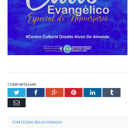
COMPARTILHAR:
Twitter
Facebook
Google+
Pinterest
LinkedIn
Tumblr
Email
CONTEÚDO RELACIONADO