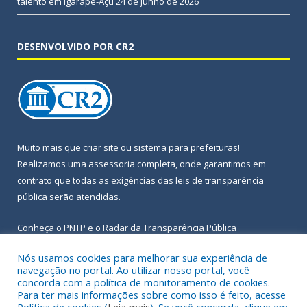
talento em Igarapé-Açu
24 de junho de 2026
DESENVOLVIDO POR CR2
Muito mais que
criar site
ou
sistema para prefeituras
!
Realizamos uma
assessoria
completa, onde garantimos em
contrato que todas as exigências das
leis de transparência
pública
serão atendidas.
Conheça o
PNTP
e o
Radar da Transparência Pública
Nós usamos cookies para melhorar sua experiência de
navegação no portal. Ao utilizar nosso portal, você
concorda com a política de monitoramento de cookies.
Para ter mais informações sobre como isso é feito, acesse
Todos os direitos reservados a Prefeitura Municipal de Igarapé-