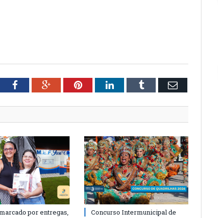
tter
Facebook
Google+
Pinterest
LinkedIn
Tumblr
Email
 marcado por entregas,
Concurso Intermunicipal de