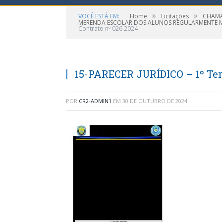
»
»
VOCÊ ESTÁ EM:
Home
Licitações
CHAMA
MERENDA ESCOLAR DOS ALUNOS REGULARMENTE MA
Contrato nº 026.2024
15-PARECER JURÍDICO – 1º Ter
POR
CR2-ADMIN1
EM
30 DE OUTUBRO DE 2024