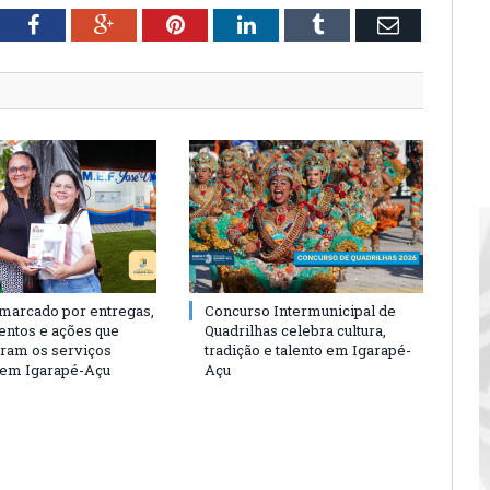
tter
Facebook
Google+
Pinterest
LinkedIn
Tumblr
Email
 marcado por entregas,
Concurso Intermunicipal de
entos e ações que
Quadrilhas celebra cultura,
eram os serviços
tradição e talento em Igarapé-
 em Igarapé-Açu
Açu