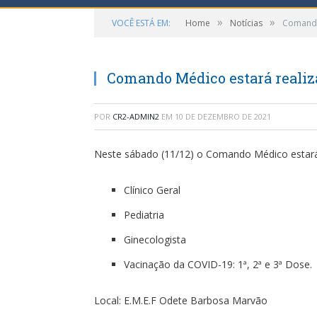
»
»
VOCÊ ESTÁ EM:
Home
Notícias
Comando
Comando Médico estará realiz
POR
CR2-ADMIN2
EM
10 DE DEZEMBRO DE 2021
Neste sábado (11/12) o Comando Médico estará 
Clínico Geral
Pediatria
Ginecologista
Vacinação da COVID-19: 1ª, 2ª e 3ª Dose.
Local: E.M.E.F Odete Barbosa Marvão