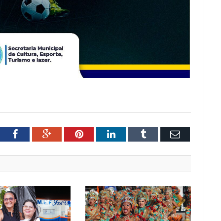
tter
Facebook
Google+
Pinterest
LinkedIn
Tumblr
Email