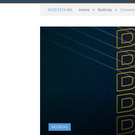
»
»
VOCÊ ESTÁ EM:
Home
Notícias
Comemor
NOTÍCIAS