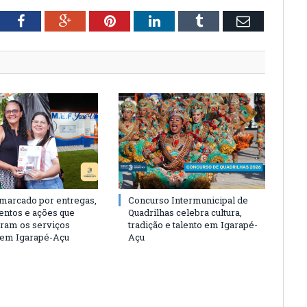
tter
Facebook
Google+
Pinterest
LinkedIn
Tumblr
Email
 marcado por entregas,
Concurso Intermunicipal de
entos e ações que
Quadrilhas celebra cultura,
eram os serviços
tradição e talento em Igarapé-
 em Igarapé-Açu
Açu