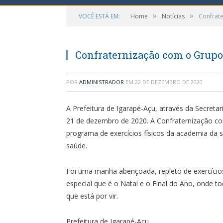
»
»
VOCÊ ESTÁ EM:
Home
Notícias
Confrat
Confraternização com o Grup
POR
ADMINISTRADOR
EM
22 DE DEZEMBRO DE 2020
A Prefeitura de Igarapé-Açu, através da Secreta
21 de dezembro de 2020. A Confraternização c
programa de exercícios físicos da academia da 
saúde.
Foi uma manhã abençoada, repleto de exercício
especial que é o Natal e o Final do Ano, onde t
que está por vir.
Prefeitura de Igarapé-Açu