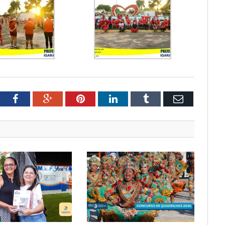
tter
Facebook
Google+
Pinterest
LinkedIn
Tumblr
Email