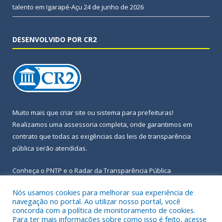
talento em Igarapé-Açu
24 de junho de 2026
DESENVOLVIDO POR CR2
Muito mais que
criar site
ou
sistema para prefeituras
!
Realizamos uma
assessoria
completa, onde garantimos em
contrato que todas as exigências das
leis de transparência
pública
serão atendidas.
Conheça o
PNTP
e o
Radar da Transparência Pública
Nós usamos cookies para melhorar sua experiência de
navegação no portal. Ao utilizar nosso portal, você
concorda com a política de monitoramento de cookies.
Para ter mais informações sobre como isso é feito, acesse