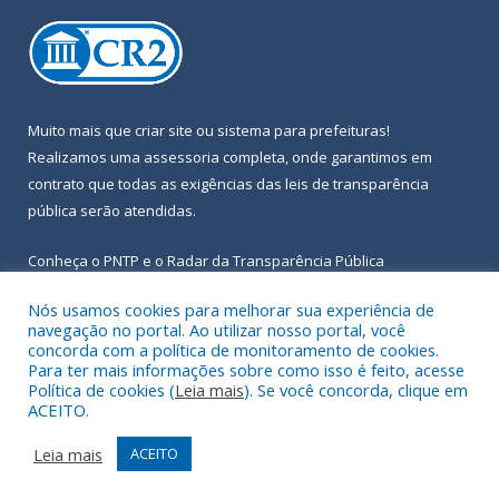
Muito mais que
criar site
ou
sistema para prefeituras
!
Realizamos uma
assessoria
completa, onde garantimos em
contrato que todas as exigências das
leis de transparência
pública
serão atendidas.
Conheça o
PNTP
e o
Radar da Transparência Pública
Nós usamos cookies para melhorar sua experiência de
navegação no portal. Ao utilizar nosso portal, você
concorda com a política de monitoramento de cookies.
Para ter mais informações sobre como isso é feito, acesse
Todos os direitos reservados a Prefeitura Municipal de Igarapé-
Política de cookies (
Leia mais
). Se você concorda, clique em
Açu.
ACEITO.
Frequência Online
Mapa do Site
Leia mais
ACEITO
Acessar Área Administrativa
Acessar Webmail