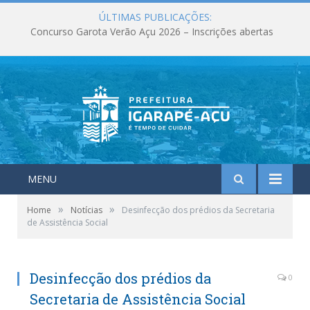
ÚLTIMAS PUBLICAÇÕES:
Maio foi marcado por entregas, investimentos e ações que fortaleceram os serviços públicos em Igarapé-Açu
MENU
»
»
Home
Notícias
Desinfecção dos prédios da Secretaria
de Assistência Social
Desinfecção dos prédios da
0
Secretaria de Assistência Social