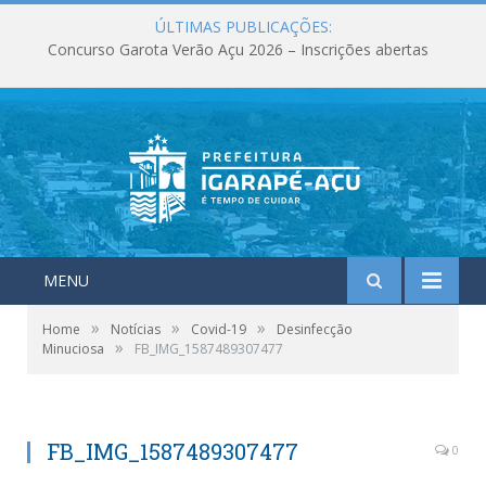
ÚLTIMAS PUBLICAÇÕES:
Concurso Garota Verão Açu 2026 – Inscrições abertas
MENU
»
»
»
Home
Notícias
Covid-19
Desinfecção
»
Minuciosa
FB_IMG_1587489307477
FB_IMG_1587489307477
0