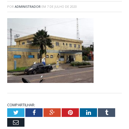
POR
ADMINISTRADOR
EM
7 DE JULHO DE 2020
COMPARTILHAR:
Twitter
Facebook
Google+
Pinterest
LinkedIn
Tumblr
Email