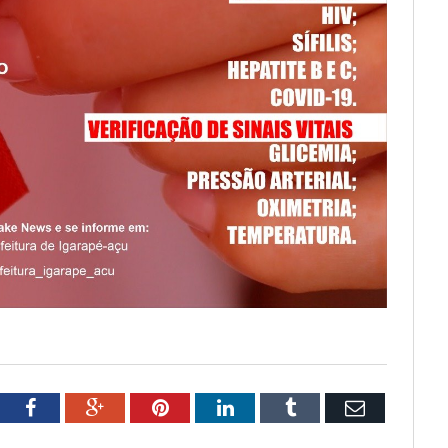
tter
Facebook
Google+
Pinterest
LinkedIn
Tumblr
Email