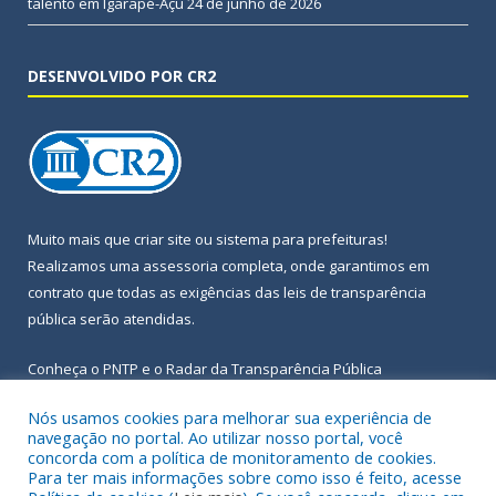
talento em Igarapé-Açu
24 de junho de 2026
DESENVOLVIDO POR CR2
Muito mais que
criar site
ou
sistema para prefeituras
!
Realizamos uma
assessoria
completa, onde garantimos em
contrato que todas as exigências das
leis de transparência
pública
serão atendidas.
Conheça o
PNTP
e o
Radar da Transparência Pública
Nós usamos cookies para melhorar sua experiência de
navegação no portal. Ao utilizar nosso portal, você
concorda com a política de monitoramento de cookies.
Para ter mais informações sobre como isso é feito, acesse
Todos os direitos reservados a Prefeitura Municipal de Igarapé-