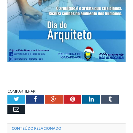
COMPARTILHAR:
Twitter
Facebook
Google+
Pinterest
LinkedIn
Tumblr
Email
CONTEÚDO RELACIONADO