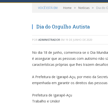
»
»
VOCÊ ESTÁ EM:
Home
Notícias
Dia do O
Dia do Orgulho Autista
POR
ADMINISTRADOR
EM
19 DE JUNHO DE 2020
No dia 18 de junho, comemora-se o Dia Mundial 
é assegurar que as pessoas com autismo não s
características próprias que lhes trazem desaf
A Prefeitura de Igarapé-Açu, por meio da Secreta
empenhada em garantir os direitos das pessoas
Prefeitura de Igarapé-Açu
Trabalho e União!