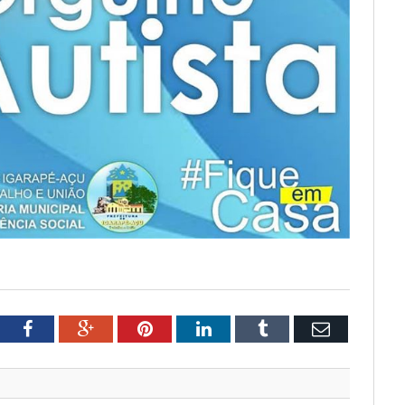
tter
Facebook
Google+
Pinterest
LinkedIn
Tumblr
Email