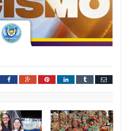
tter
Facebook
Google+
Pinterest
LinkedIn
Tumblr
Email